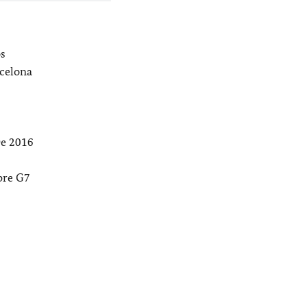
os
rcelona
De 2016
bre G7